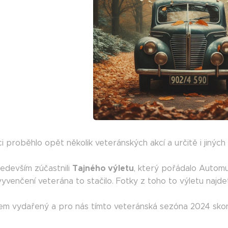
 proběhlo opět několik veteránských akcí a určitě i jiných
Tajného výletu
edevším zúčastnili
, který pořádalo Automu
vyvenčení veterána to stačilo. Fotky z toho to výletu najde
kem vydařený a pro nás tímto veteránská sezóna 2024 skonči