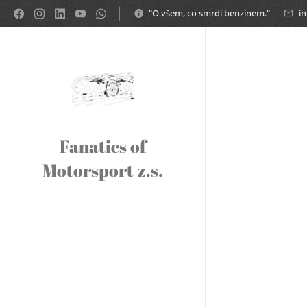
"O všem, co smrdí benzínem."
i
Fanatics of
Motorsport z.s.