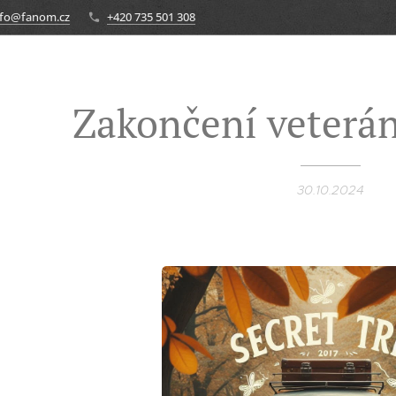
nfo@fanom.cz
+420 735 501 308
Zakončení veterá
30.10.2024